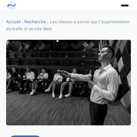
Accueil
›
Recherche
›
Les choses à savoir sur l'augmentation
du trafic d'un site Web