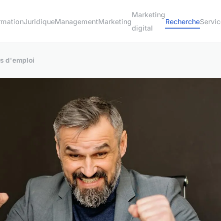
Marketing
rmation
Juridique
Management
Marketing
Recherche
Servi
digital
s d'emploi