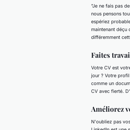
"Je ne fais pas d
nous pensons tous
espériez probable
maintenant déçu 
différemment cett
Faites trava
Votre CV est votre
jour ? Votre prof
comme un documen
CV avec fierté. D
Améliorez vo
N'oubliez pas vos
LinkedIn est une 