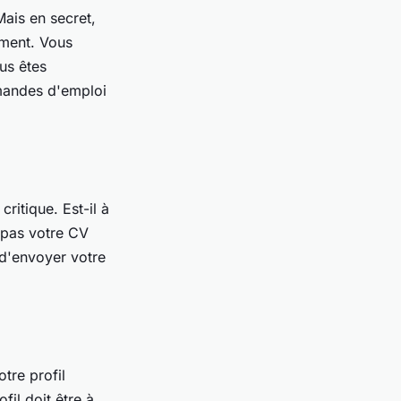
ais en secret,
mment. Vous
us êtes
mandes d'emploi
ritique. Est-il à
z pas votre CV
d'envoyer votre
tre profil
fil doit être à