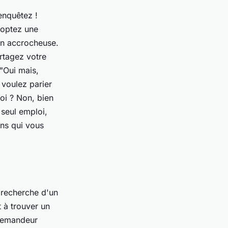
enquêtez !
doptez une
ion accrocheuse.
artagez votre
 "Oui mais,
 voulez parier
oi ? Non, bien
 seul emploi,
ens qui vous
 recherche d'un
 à trouver un
 demandeur