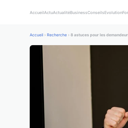
Accueil
Actu
Actualité
Business
Conseils
Evolution
Fo
Accueil
›
Recherche
›
8 astuces pour les demandeur