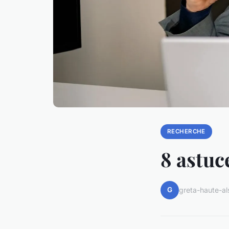
RECHERCHE
8 astuc
G
greta-haute-al